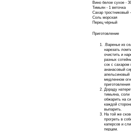
Вино белое сухое - 3
Тимьян - 1 веточка
Сахар тростниковый -
Соль морская
Перец чёрный
Приготовление
.Варенье из с
нарезать ломт
очистить и на
разных сотейн
сок с сахаром 
ананасовый си
апельсиновый -
медленном огн
приготовления
Дораду натере
тимьяна, соли 
обжарить на с
каждой сторон
выпарить.
На той же ско
прогреть в со
каперсов и сл
перцем.