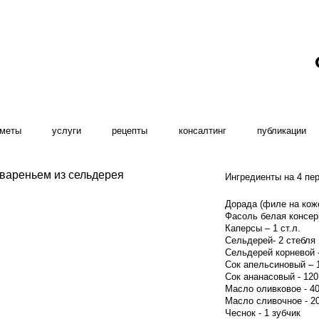
дметы
услуги
рецепты
консалтинг
публикации
 вареньем из сельдерея
Ингредиенты на 4 пе
Дорада (филе на коже
Фасоль белая консерв
Каперсы – 1 ст.л.
Сельдерей- 2 стебля
Сельдерей корневой -
Сок апельсиновый – 
Сок ананасовый - 120
Масло оливковое - 40
Масло сливочное - 20
Чеснок - 1 зубчик