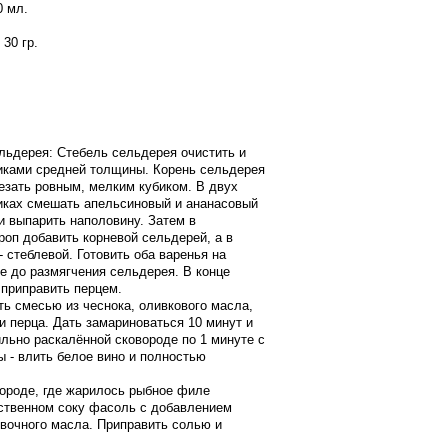
0 мл.
 30 гр.
ельдерея: Стебель сельдерея очистить и
иками средней толщины. Корень сельдерея
резать ровным, мелким кубиком. В двух
иках смешать апельсиновый и ананасовый
и выпарить наполовину. Затем в
роп добавить корневой сельдерей, а в
 стеблевой. Готовить оба варенья на
е до размягчения сельдерея. В конце
 приправить перцем.
ть смесью из чеснока, оливкового масла,
и перца. Дать замариноваться 10 минут и
ильно раскалённой сковороде по 1 минуте с
ы - влить белое вино и полностью
вороде, где жарилось рыбное филе
бственном соку фасоль с добавлением
ивочного масла. Приправить солью и